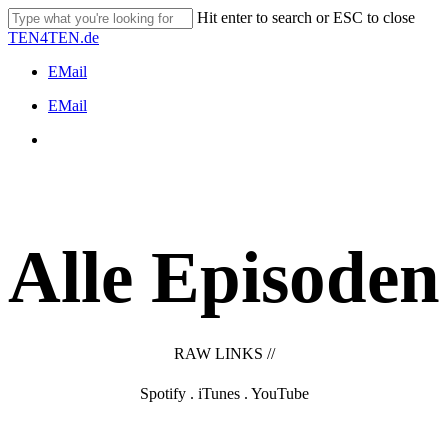
Skip
Hit enter to search or ESC to close
to
Close
TEN4TEN.de
main
Search
content
EMail
Menu
EMail
Menu
Alle Episoden
RAW LINKS //
Spotify
.
iTunes
.
YouTube