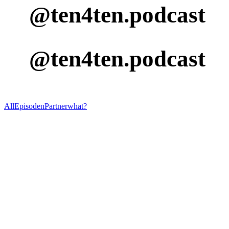
@ten4ten.podcast
@ten4ten.podcast
All
Episoden
Partner
what?